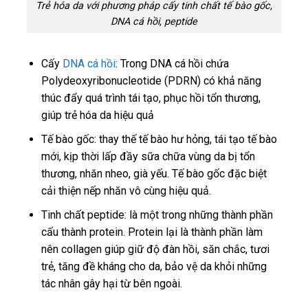
Trẻ hóa da với phương pháp cấy tinh chất tế bào gốc,
DNA cá hồi, peptide
Cấy
DNA cá hồi
: Trong DNA cá hồi chứa
Polydeoxyribonucleotide (PDRN) có khả năng
thúc đẩy quá trình tái tạo, phục hồi tổn thương,
giúp trẻ hóa da hiệu quả
Tế bào gốc: thay thế tế bào hư hỏng, tái tạo tế bào
mới, kịp thời lấp đầy sữa chữa vùng da bị tổn
thương, nhăn nheo, già yếu. Tế bào gốc đặc biệt
cải thiện nếp nhăn vô cùng hiệu quả.
Tinh chất peptide: là một trong những thành phần
cấu thành protein. Protein lại là thành phần làm
nên collagen giúp giữ độ đàn hồi, săn chắc, tươi
trẻ, tăng đề kháng cho da, bảo vệ da khỏi những
tác nhân gây hại từ bên ngoài.