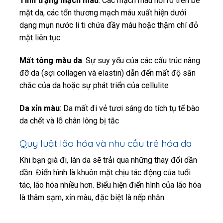
Tình trạng mạch máu
: Các mạch máu nổi rõ trên bề
mặt da, các tổn thương mạch máu xuất hiện dưới
dạng mụn nước li ti chứa đầy máu hoặc thậm chí đỏ
mặt liên tục
Mất tông màu da
: Sự suy yếu của các cấu trúc nâng
đỡ da (sợi collagen và elastin) dẫn đến mất độ săn
chắc của da hoặc sự phát triển của cellulite
Da xỉn màu
: Da mất đi vẻ tươi sáng do tích tụ tế bào
da chết và lỗ chân lông bị tắc
Quy luật lão hóa và nhu cầu trẻ hóa da
Khi bạn già đi, làn da sẽ trải qua những thay đổi dần
dần. Điển hình là khuôn mặt chịu tác động của tuổi
tác, lão hóa nhiều hơn. Biểu hiện điển hình của lão hóa
là thâm sạm, xỉn màu, đặc biệt là nếp nhăn.