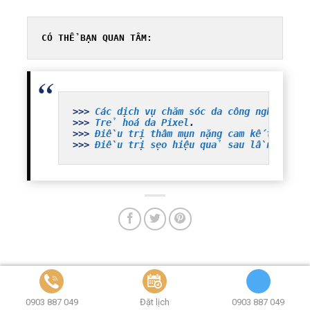
CÓ THỂ BẠN QUAN TÂM:
>>> 
Các dịch vụ chăm sóc da công nghệ cao 
>>> 
Trẻ hoá da Pixel
.
>>> 
Điều trị thâm mụn nặng cam kết hết s
>>> 
Điều trị sẹo hiệu quả sau lần đầu t
ĐỖ THU HIỀN
0903 887 049
Đặt lịch
0903 887 049